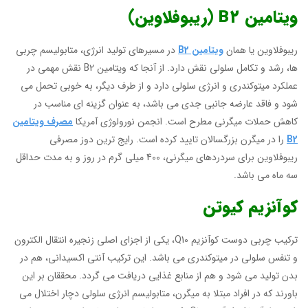
ویتامین B2 (ریبوفلاوین)
ریبوفلاوین یا همان
ویتامین B2
در مسیرهای تولید انرژی، متابولیسم چربی
ها، رشد و تکامل سلولی نقش دارد. از آنجا که ویتامین B2 نقش مهمی در
عملکرد میتوکندری و انرژی سلولی دارد و از طرف دیگر، به خوبی تحمل می
شود و فاقد عارضه جانبی جدی می باشد، به عنوان گزینه ای مناسب در
کاهش حملات میگرنی مطرح است. انجمن نورولوژی آمریکا
مصرف ویتامین
B2
را در میگرن بزرگسالان تایید کرده است. رایج ترین دوز مصرفی
ریبوفلاوین برای سردردهای میگرنی، 400 میلی گرم در روز و به مدت حداقل
سه ماه می باشد.
کوآنزیم کیوتن
ترکیب چربی دوست کوآنزیم Q10، یکی از اجزای اصلی زنجیره انتقال الکترون
و تنفس سلولی در میتوکندری می باشد. این ترکیب آنتی اکسیدانی، هم در
بدن تولید می شود و هم از منابع غذایی دریافت می گردد. محققان بر این
باورند که در افراد مبتلا به میگرن، متابولیسم انرژی سلولی دچار اختلال می