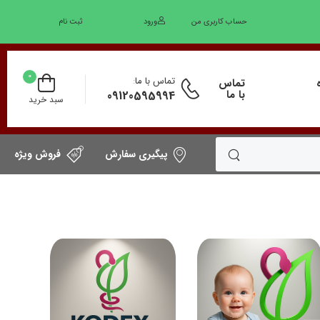
حساب کاربری من
ورود
ثبت نام
0
تماس با ما
:
تماس
با ما
09120595994
سبد خرید
پیگیری سفارش
فروش ویژه