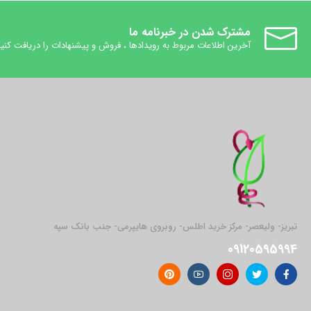
مشترک شدن در خبرنامه ما
آخرین اطلاعات مربوط به رویدادها ، فروش و پیشنهادات را دریافت کنید
تبریز- ولیعصر- مرکز خرید اطلس- روبروی هایپرمی- جنب بانک سپه
09120595994