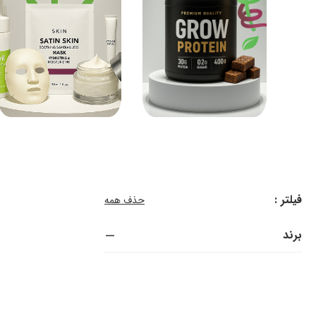
فیلتر :
حذف همه
برند