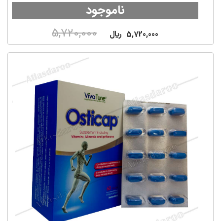
ناموجود
5,720,000
5,720,000
ريال