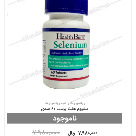
ویتامین ها و شبه ویتامین ها
سلنیوم هلث برست 60 عددی
ناموجود
7,980,000
7,980,000
ريال