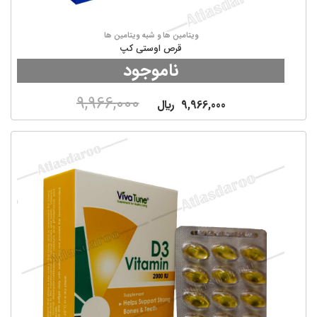
ویتامین ها و شبه ویتامین ها
قرص اوستی کپ
ناموجود
9,966,000
9,966,000
ريال