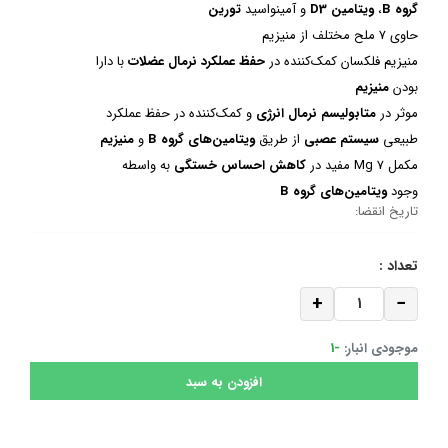
گروه
B
،
ویتامین
D3
و آمینواسید
تورین
حاوی 7 ملح مختلف از منیزیم
منیزیم فلکسان کمک‌کننده در
حفظ عملکرد نرمال عضلات
با دارا
بودن
منیزیم
موثر در
متابولیسم نرمال انرژی
و کمک‌کننده در حفظ عملکرد
طبیعی
سیستم عصبی
از طریق
ویتامین‌های گروه
B
و
منیزیم
مکمل
Mg 7
مفید در
کاهش احساس خستگی
به واسطه
وجود
ویتامین‌های گروه
B
تاریخ انقضا:
تعداد :
+
−
موجودی انبار:
-1