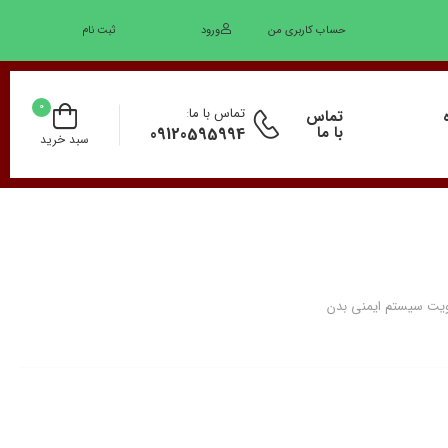
حساب کاربری من
ورود
ثبت نام
0
تماس با ما
:
تماس
با ما
09120595994
سبد خرید
یت سیستم ایمنی بدن