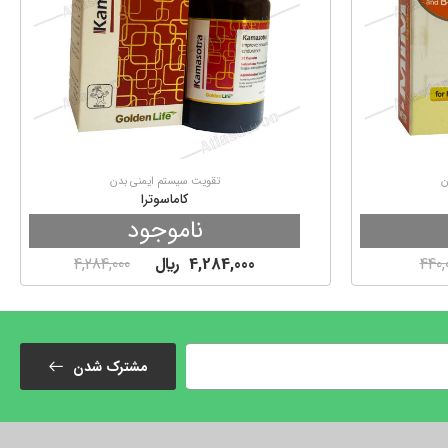
ن
تقویت سیستم ایمنی بدن
کاماسوترا
ناموجود
440,
4,284,000
ريال
4,284,000
مشترک شدن