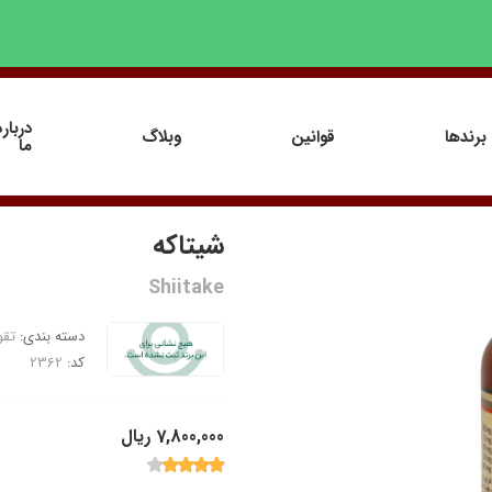
درباره
برندها
قوانین
وبلاگ
ما
شیتاکه
Shiitake
دسته بندی:
تقو
کد:
2362
7,800,000 ریال